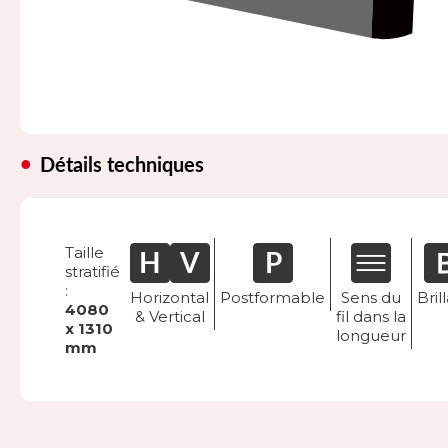
Détails techniques
Taille
stratifié
:
Horizontal
Postformable
Sens du
Bril
4080
& Vertical
fil dans la
x 1310
longueur
mm