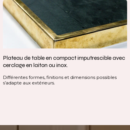
lateau de table en compact imputrescible avec
V
erclage en laiton ou inox.
c
ifférentes formes, finitions et dimensions possibles
C
’adapte aux extérieurs.
c
l
i