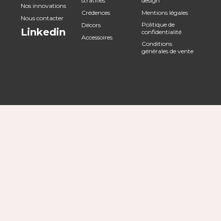
stratifiés
design
Nos innovations
Crédences
Mentions légales
Nous contacter
Politique de
Décors
Linkedin
confidentialité
Accessoires
Conditions
générales de vente