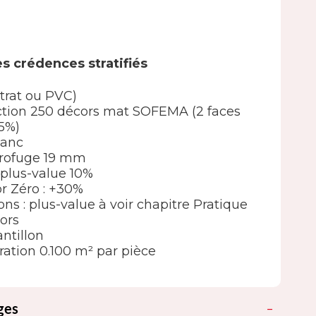
s crédences stratifiés
strat ou PVC)
élection 250 décors mat SOFEMA (2 faces
5%)
lanc
drofuge 19 mm
 : plus-value 10%
or Zéro : +30%
ions : plus-value à voir chapitre Pratique
ors
ntillon
ation 0.100 m² par pièce
ges