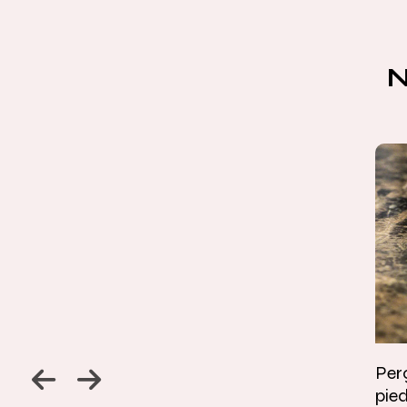
Jambage à 45
Perç
pied