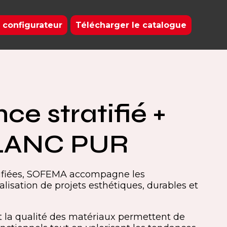
 configurateur
Télécharger le catalogue
ce stratifié +
LANC PUR
tifiées, SOFEMA accompagne les
alisation de projets esthétiques, durables et
 la qualité des matériaux permettent de