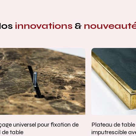
Nos
innovations
&
nouveaut
age universel pour fixation de
Plateau de tabl
 de table
imputrescible av