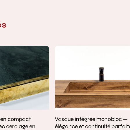
és
e en compact
Vasque intégrée monobloc —
ec cerclage en
élégance et continuité parfait