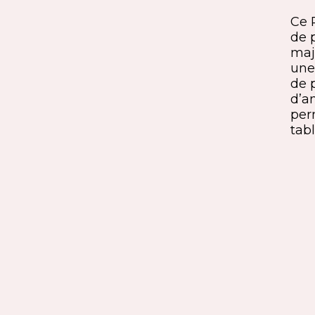
Un détail discret, une finition
ine
remarquable. Ce jambage incliné
Ce 
iques,
à 45° crée une continuité fluide
de 
entre le pied et le plateau. L’ajout
maj
ide, à
du sens du fil parfaitement aligné
une 
renforce l’impression de matière
de 
rd et
unique. Une solution qui conjugue
d’a
exigence esthétique et maîtrise
per
technique.
tabl