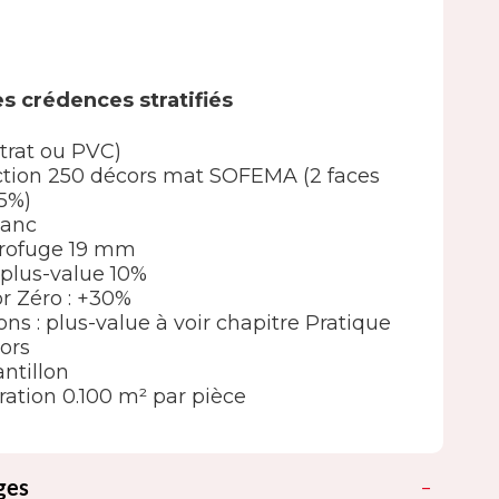
s crédences stratifiés
strat ou PVC)
élection 250 décors mat SOFEMA (2 faces
5%)
lanc
drofuge 19 mm
 : plus-value 10%
or Zéro : +30%
ions : plus-value à voir chapitre Pratique
ors
ntillon
ation 0.100 m² par pièce
ges