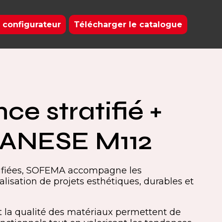
 configurateur
Télécharger le catalogue
ce stratifié +
NESE M112
tifiées, SOFEMA accompagne les
alisation de projets esthétiques, durables et
 la qualité des matériaux permettent de