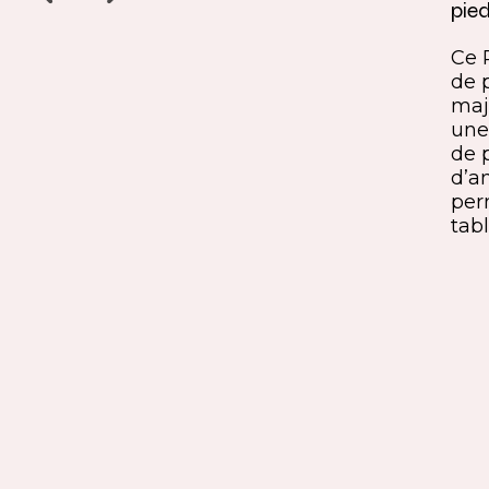
pied
Un détail discret, une finition
ine
remarquable. Ce jambage incliné
Ce 
iques,
à 45° crée une continuité fluide
de 
entre le pied et le plateau. L’ajout
maj
ide, à
du sens du fil parfaitement aligné
une 
renforce l’impression de matière
de 
rd et
unique. Une solution qui conjugue
d’a
exigence esthétique et maîtrise
per
technique.
tabl