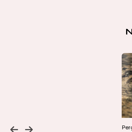
Jambage à 45
Perç