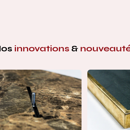
Nos
innovations
&
nouveaut