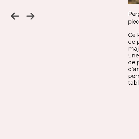
Jambage à 45
Perç
pied
Un détail discret, une finition
ine
remarquable. Ce jambage incliné
Ce 
iques,
à 45° crée une continuité fluide
de 
entre le pied et le plateau. L’ajout
maj
ide, à
du sens du fil parfaitement aligné
une 
renforce l’impression de matière
de 
rd et
unique. Une solution qui conjugue
d’a
exigence esthétique et maîtrise
per
technique.
tabl