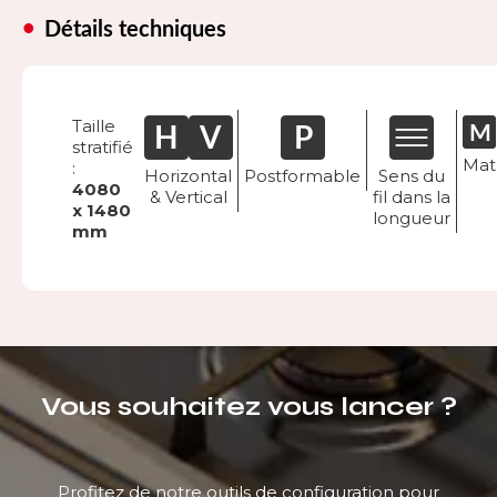
Détails techniques
Taille
stratifié
Mat
:
Horizontal
Postformable
Sens du
4080
& Vertical
fil dans la
x 1480
longueur
mm
Vous souhaitez vous lancer ?
Profitez de notre outils de configuration pour