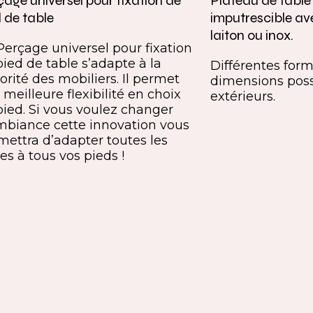
age universel pour fixation de
Plateau de tabl
 de table
imputrescible av
laiton ou inox.
Perçage universel pour fixation
pied de table s’adapte à la
Différentes forme
orité des mobiliers. Il permet
dimensions poss
meilleure flexibilité en choix
extérieurs.
pied. Si vous voulez changer
mbiance cette innovation vous
mettra d’adapter toutes les
es à tous vos pieds !