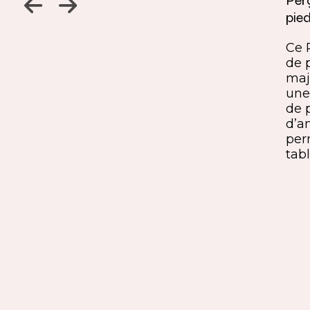
Jambage à 45
Perç
pied
Un détail discret, une finition
ine
remarquable. Ce jambage incliné
Ce 
iques,
à 45° crée une continuité fluide
de 
entre le pied et le plateau. L’ajout
maj
ide, à
du sens du fil parfaitement aligné
une 
renforce l’impression de matière
de 
rd et
unique. Une solution qui conjugue
d’a
exigence esthétique et maîtrise
per
technique.
tabl