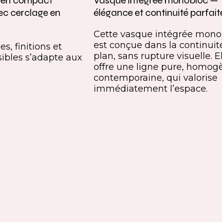
e en compact
Vasque intégrée monobloc —
ec cerclage en
élégance et continuité parfait
Cette vasque intégrée mono
est conçue dans la continuit
s, finitions et
plan, sans rupture visuelle. E
ibles s’adapte aux
offre une ligne pure, homog
contemporaine, qui valorise
immédiatement l’espace.