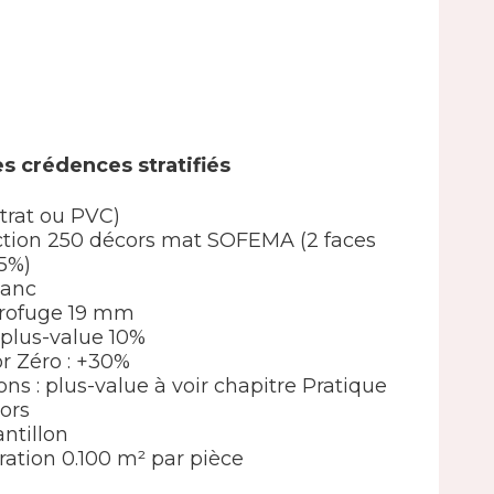
s crédences stratifiés
strat ou PVC)
élection 250 décors mat SOFEMA (2 faces
5%)
lanc
drofuge 19 mm
 : plus-value 10%
or Zéro : +30%
ions : plus-value à voir chapitre Pratique
ors
ntillon
ation 0.100 m² par pièce