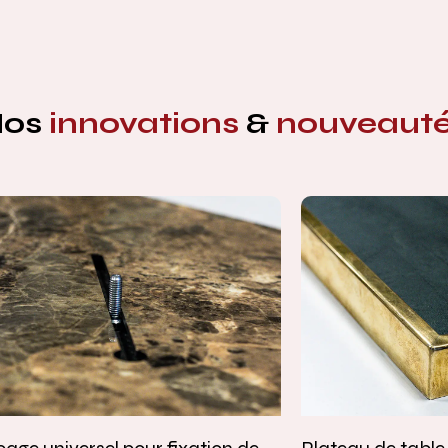
Nos
innovations
&
nouveaut