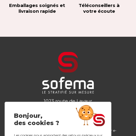
Emballages soignés et
Téléconseillers à
livraison rapide
votre écoute
1023 route de Lavaur
81300 GRAULHET
Tel.
05 63 34 44 98
Bonjour,
des cookies ?
Plans de travail
Configurateur e-
L’entreprise
stratifiés
design
Les cookies nous apportent des retours précieux sur