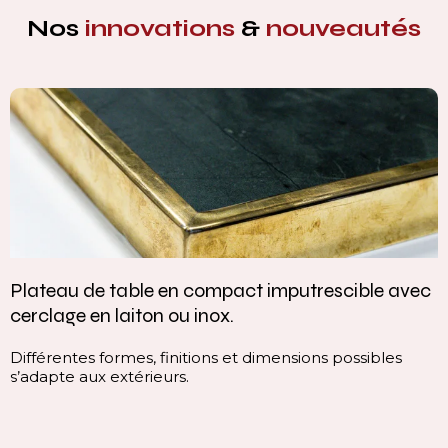
Nos
innovations
&
nouveautés
lateau de table en compact imputrescible avec
V
erclage en laiton ou inox.
c
ifférentes formes, finitions et dimensions possibles
C
’adapte aux extérieurs.
c
l
i