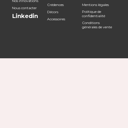
Nos innovations
Crédences
Mentions légales
Nous contacter
Politique de
Décors
Linkedin
confidentialité
Accessoires
Conditions
générales de vente