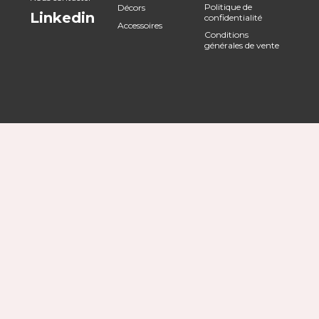
Politique de
Décors
Linkedin
confidentialité
Accessoires
Conditions
générales de vente