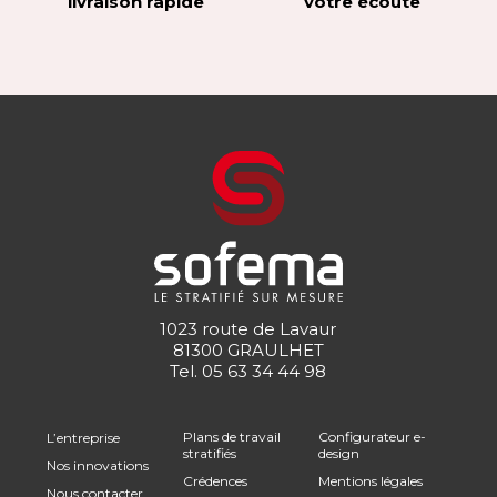
livraison rapide
votre écoute
1023 route de Lavaur
81300 GRAULHET
Tel.
05 63 34 44 98
Plans de travail
Configurateur e-
L’entreprise
stratifiés
design
Nos innovations
Crédences
Mentions légales
Nous contacter