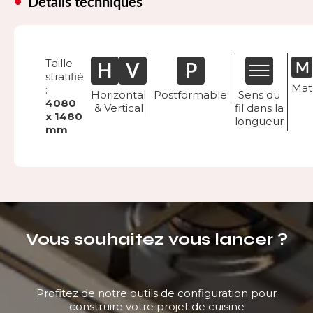
Détails techniques
Taille
stratifié
Mat
:
Horizontal
Postformable
Sens du
4080
& Vertical
fil dans la
x 1480
longueur
mm
Vous souhaitez vous lancer ?
Profitez de notre outils de configuration pour
construire votre projet de cuisine