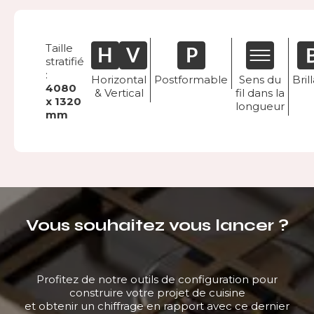
Taille
stratifié
:
Horizontal
Postformable
Sens du
Bril
4080
& Vertical
fil dans la
x 1320
longueur
mm
Vous souhaitez vous lancer ?
Profitez de notre outils de configuration pour
construire votre projet de cuisine
et obtenir un chiffrage en rapport avec ce dernier