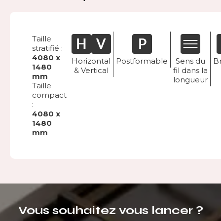
Taille
stratifié :
4080 x
Horizontal
Postformable
Sens du
Br
1480
& Vertical
fil dans la
mm
longueur
Taille
compact
:
4080 x
1480
mm
Vous souhaitez vous lancer ?