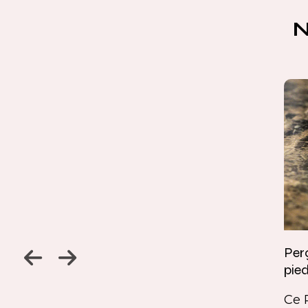
Jambage à 45
Perç
pied
Un détail discret, une finition
ine
remarquable. Ce jambage incliné
Ce 