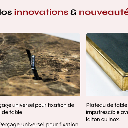
Nos
innovations
&
nouveaut
age universel pour fixation de
Plateau de tabl
 de table
imputrescible av
laiton ou inox.
Perçage universel pour fixation