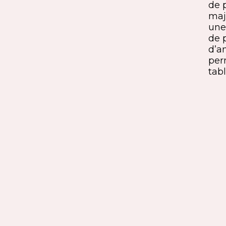
iques,
à 45° crée une continuité fluide
de 
entre le pied et le plateau. L’ajout
maj
ide, à
du sens du fil parfaitement aligné
une 
renforce l’impression de matière
de 
rd et
unique. Une solution qui conjugue
d’a
exigence esthétique et maîtrise
per
technique.
tabl