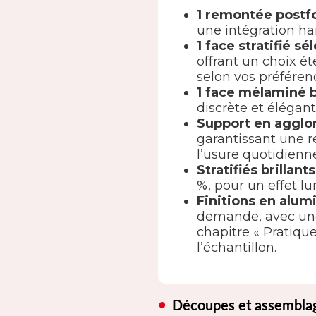
1 remontée post
une intégration ha
1 face stratifié 
offrant un choix é
selon vos préféren
1 face mélaminé 
discrète et élégant
Support en aggl
garantissant une r
l’usure quotidienn
Stratifiés brillants
%, pour un effet l
Finitions en alum
demande, avec une 
chapitre « Pratiqu
l’échantillon.
Découpes et assembla