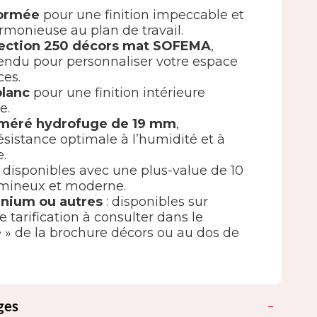
formée
pour une finition impeccable et
rmonieuse au plan de travail.
sélection 250 décors mat SOFEMA
,
tendu pour personnaliser votre espace
ces.
blanc
pour une finition intérieure
e.
oméré hydrofuge de 19 mm
,
ésistance optimale à l’humidité et à
e.
disponibles avec une plus-value de 10
umineux et moderne.
inium ou autres
: disponibles sur
tarification à consulter dans le
e » de la brochure décors ou au dos de
ges