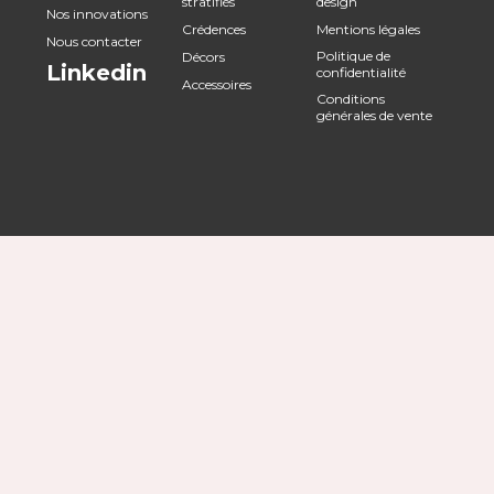
stratifiés
design
Nos innovations
Crédences
Mentions légales
Nous contacter
Politique de
Décors
Linkedin
confidentialité
Accessoires
Conditions
générales de vente