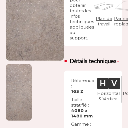
obtenir
toutes les
infos
Plan de
Panne
techniques
travail
repla
appliquées
au
support.
Détails techniques
Référence
:
163 Z
Horizontal
Po
& Vertical
Taille
stratifié :
4080 x
1480 mm
Gamme :