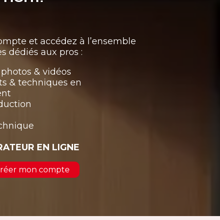
compte et accédez à l’ensemble
s dédiés aux pros :
photos & vidéos
ts & techniques en
ent
duction
echnique
RATEUR EN LIGNE
 créer mon compte