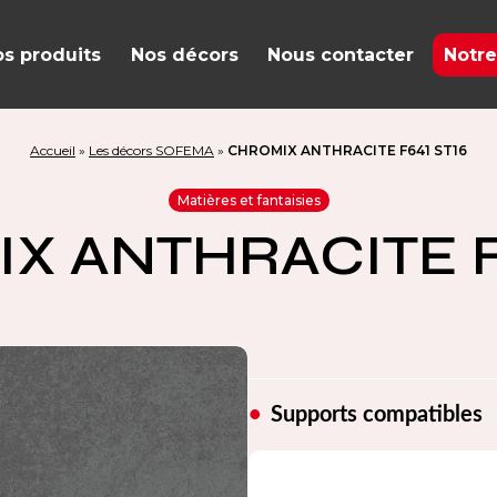
s produits
Nos décors
Nous contacter
Notre
Accueil
»
Les décors SOFEMA
»
CHROMIX ANTHRACITE F641 ST16
Matières et fantaisies
X ANTHRACITE F6
Supports compatibles