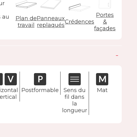
ur
s
Portes
s au
Plan de
Panneaux
Crédences
&
travail
replaqués
façades
izontal
Postformable
Sens du
Mat
ertical
fil dans
la
longueur