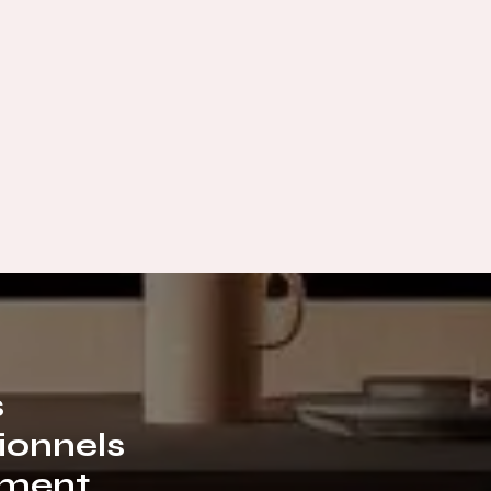
s
ionnels
ment.