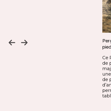
Jambage à 45
Perç
pied
Un détail discret, une finition
ine
remarquable. Ce jambage incliné
Ce 
iques,
à 45° crée une continuité fluide
de 
entre le pied et le plateau. L’ajout
maj
ide, à
du sens du fil parfaitement aligné
une 
renforce l’impression de matière
de 
rd et
unique. Une solution qui conjugue
d’a
exigence esthétique et maîtrise
per
technique.
tabl