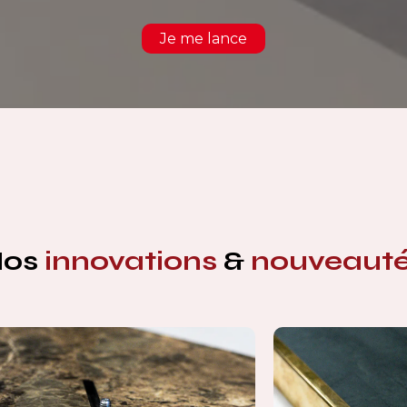
Je me lance
Nos
innovations
&
nouveaut