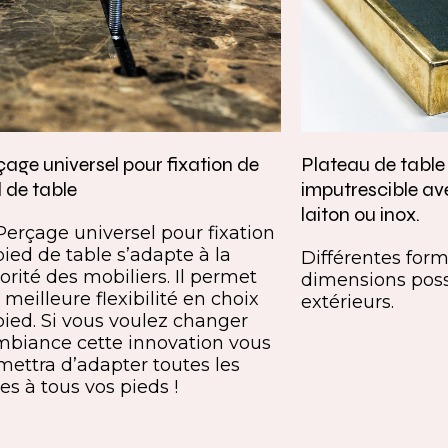
age universel pour fixation de
Plateau de tabl
 de table
imputrescible av
laiton ou inox.
Perçage universel pour fixation
pied de table s’adapte à la
Différentes forme
orité des mobiliers. Il permet
dimensions poss
meilleure flexibilité en choix
extérieurs.
pied. Si vous voulez changer
mbiance cette innovation vous
mettra d’adapter toutes les
es à tous vos pieds !