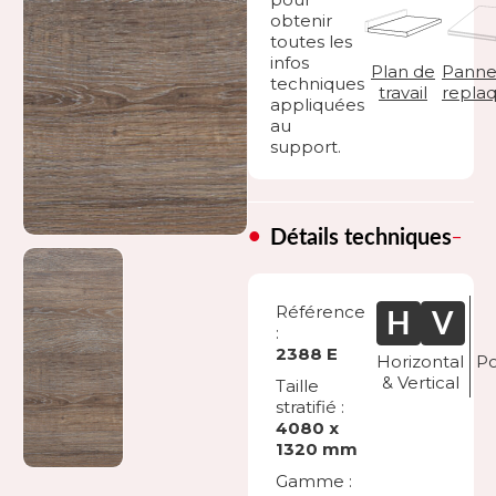
obtenir
toutes les
infos
Plan de
Panne
techniques
travail
repla
appliquées
au
support.
Détails techniques
Référence
:
2388 E
Horizontal
Po
& Vertical
Taille
stratifié :
4080 x
1320 mm
Gamme :