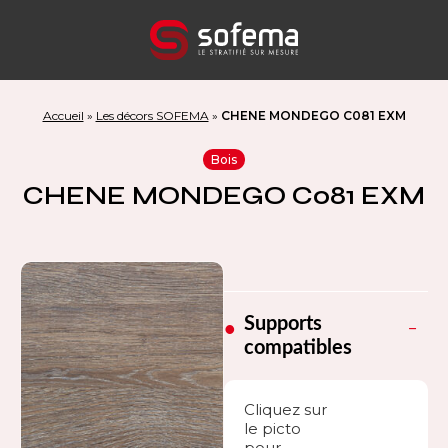
Panneau de gestion des cookies
Accueil
»
Les décors SOFEMA
»
CHENE MONDEGO C081 EXM
Bois
CHENE MONDEGO C081 EXM
Supports
compatibles
Cliquez sur
le picto
pour