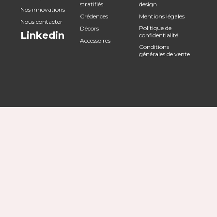
stratifiés
design
Nos innovations
Crédences
Mentions légales
Nous contacter
Politique de
Décors
Linkedin
confidentialité
Accessoires
Conditions
générales de vente