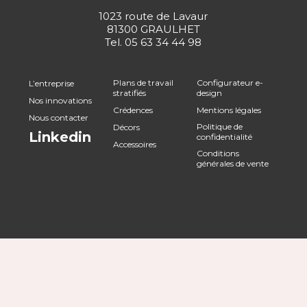
1023 route de Lavaur
81300 GRAULHET
Tel.
05 63 34 44 98
Plans de travail
Configurateur e-
L’entreprise
stratifiés
design
Nos innovations
Crédences
Mentions légales
Nous contacter
Politique de
Décors
Linkedin
confidentialité
Accessoires
Conditions
générales de vente