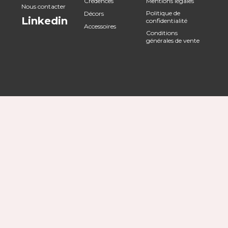
Crédences
Mentions légales
Nous contacter
Politique de
Décors
Linkedin
confidentialité
Accessoires
Conditions
générales de vente