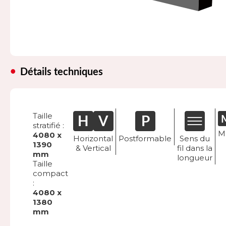
Détails techniques
Taille
stratifié :
M
4080 x
Horizontal
Postformable
Sens du
1390
& Vertical
fil dans la
mm
longueur
Taille
compact
:
4080 x
1380
mm