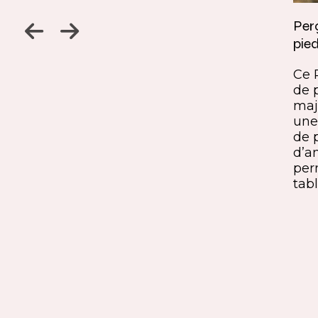
Jambage à 45
Perç
pied
Un détail discret, une finition
ine
remarquable. Ce jambage incliné
Ce 
iques,
à 45° crée une continuité fluide
de 
entre le pied et le plateau. L’ajout
maj
ide, à
du sens du fil parfaitement aligné
une 
renforce l’impression de matière
de 
rd et
unique. Une solution qui conjugue
d’a
exigence esthétique et maîtrise
per
technique.
tabl