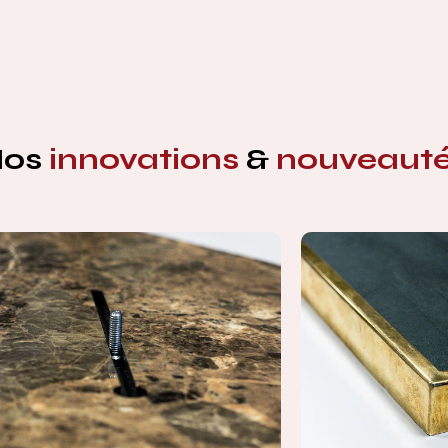
Nos
innovations
&
nouveaut