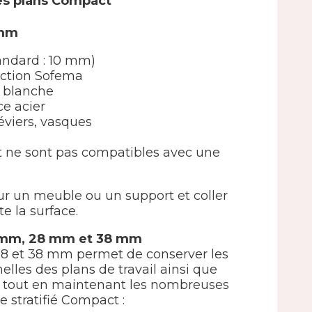
es plans Compact
 mm
andard : 10 mm)
ection Sofema
 blanche
e acier
éviers, vasques
e
 ne sont pas compatibles avec une
sur un meuble ou un support et coller
e la surface.
 mm, 28 mm et 38 mm
8 et 38 mm permet de conserver les
elles des plans de travail ainsi que
és tout en maintenant les nombreuses
le stratifié Compact :