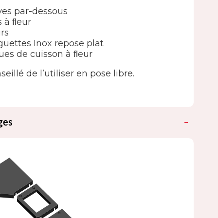
ves par-dessous
s à ﬂeur
rs
guettes Inox repose plat
ues de cuisson à ﬂeur
seillé de l’utiliser en pose libre.
ges