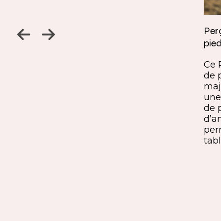
Jambage à 45
Perç
pied
Un détail discret, une finition
ine
remarquable. Ce jambage incliné
Ce 
iques,
à 45° crée une continuité fluide
de 
entre le pied et le plateau. L’ajout
maj
ide, à
du sens du fil parfaitement aligné
une 
renforce l’impression de matière
de 
rd et
unique. Une solution qui conjugue
d’a
exigence esthétique et maîtrise
per
technique.
tabl