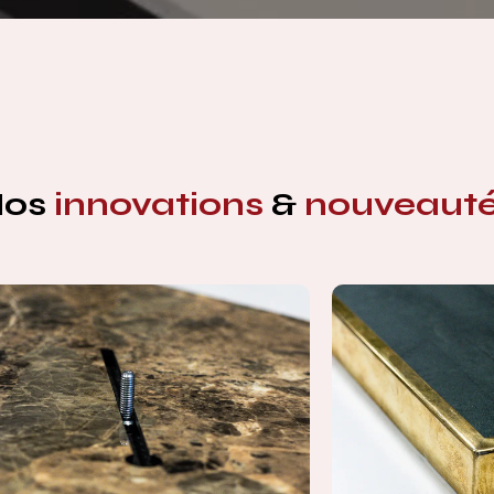
Nos
innovations
&
nouveaut