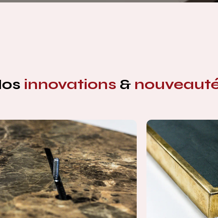
Nos
innovations
&
nouveaut