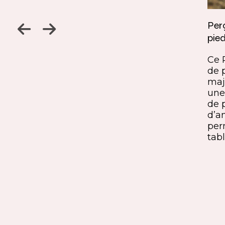
Jambage à 45
Perç
pied
Un détail discret, une finition
ine
remarquable. Ce jambage incliné
Ce 
iques,
à 45° crée une continuité fluide
de 
entre le pied et le plateau. L’ajout
maj
ide, à
du sens du fil parfaitement aligné
une 
renforce l’impression de matière
de 
rd et
unique. Une solution qui conjugue
d’a
exigence esthétique et maîtrise
per
technique.
tabl