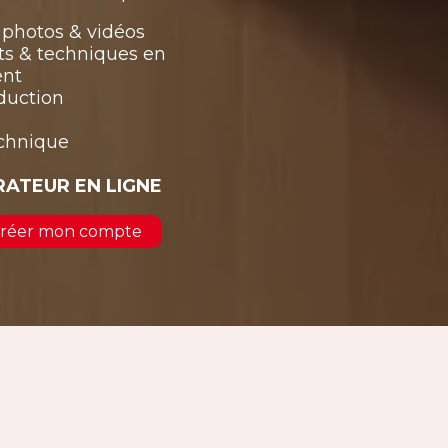
photos & vidéos
ts & techniques en
ent
duction
echnique
RATEUR EN LIGNE
 créer mon compte