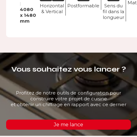
Mat
:
Horizontal
Postformable
Sens du
4080
& Vertical
fil dans la
x 1480
longueur
mm
Vous souhaitez vous lancer ?
Profitez de notre outils de configuration pour
construire votre projet de cuisine
et obtenir un chiffrage en rapport avec ce dernier
Je me lance