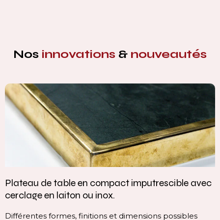
Nos
innovations
&
nouveautés
 avec
Vasque intégrée monobloc — élégance et
continuité parfaite
les
Cette vasque intégrée monobloc est conçue dans