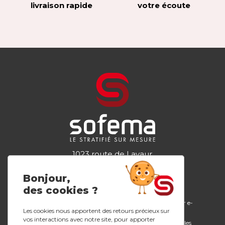
livraison rapide
votre écoute
1023 route de Lavaur
81300 GRAULHET
Tel.
05 63 34 44 98
Bonjour,
des cookies ?
Plans de travail
Configurateur e-
L’entreprise
stratifiés
design
Les cookies nous apportent des retours précieux sur
Nos innovations
vos interactions avec notre site, pour apporter
Crédences
Mentions légales