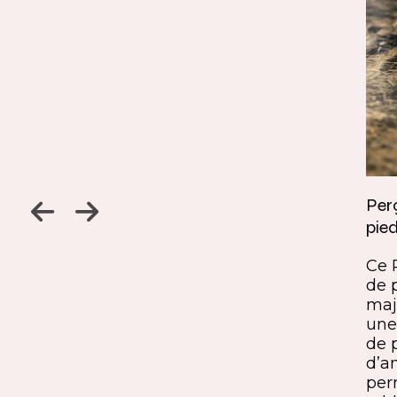
Jambage à 45
Perç
pied
Un détail discret, une finition
ine
remarquable. Ce jambage incliné
Ce 
iques,
à 45° crée une continuité fluide
de 
entre le pied et le plateau. L’ajout
maj
ide, à
du sens du fil parfaitement aligné
une 
renforce l’impression de matière
de 
rd et
unique. Une solution qui conjugue
d’a
exigence esthétique et maîtrise
per