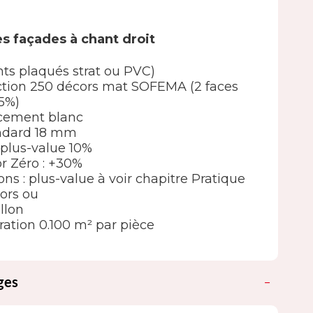
s façades à chant droit
nts plaqués strat ou PVC)
élection 250 décors mat SOFEMA (2 faces
5%)
ncement blanc
andard 18 mm
 : plus-value 10%
or Zéro : +30%
ions : plus-value à voir chapitre Pratique
ors ou
llon
ation 0.100 m² par pièce
ges