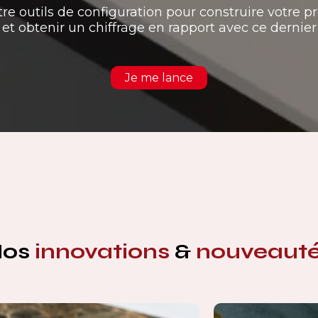
tre outils de configuration pour construire votre pr
et obtenir un chiffrage en rapport avec ce dernier
Je me lance
Nos
innovations
&
nouveaut