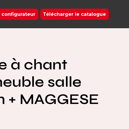
 configurateur
Télécharger le catalogue
e à chant
meuble salle
in + MAGGESE