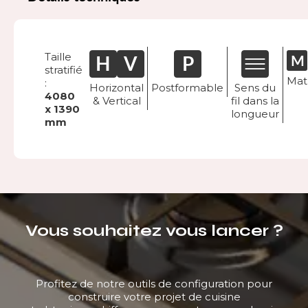
Taille
stratifié
Mat
:
Horizontal
Postformable
Sens du
4080
& Vertical
fil dans la
x 1390
longueur
mm
Vous souhaitez vous lancer ?
Profitez de notre outils de configuration pour
construire votre projet de cuisine