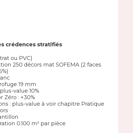
s crédences stratifiés
strat ou PVC)
élection 250 décors mat SOFEMA (2 faces
5%)
lanc
drofuge 19 mm
 : plus-value 10%
or Zéro : +30%
ions : plus-value à voir chapitre Pratique
ors
ntillon
ation 0.100 m² par pièce