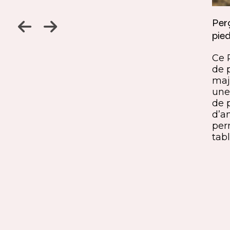
Jambage à 45
Perç
pied
Un détail discret, une finition
ine
remarquable. Ce jambage incliné
Ce 
iques,
à 45° crée une continuité fluide
de 
entre le pied et le plateau. L’ajout
maj
ide, à
du sens du fil parfaitement aligné
une 
renforce l’impression de matière
de 
rd et
unique. Une solution qui conjugue
d’a
exigence esthétique et maîtrise
per
technique.
tabl