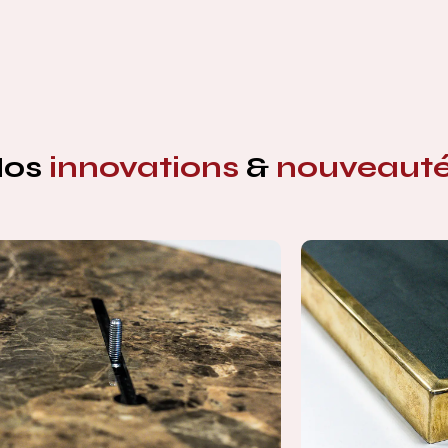
Nos
innovations
&
nouveaut