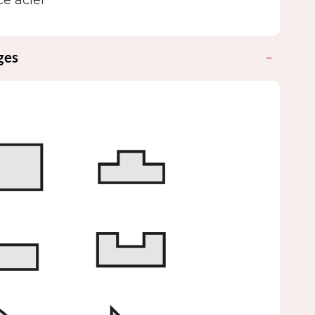
e acier
ges