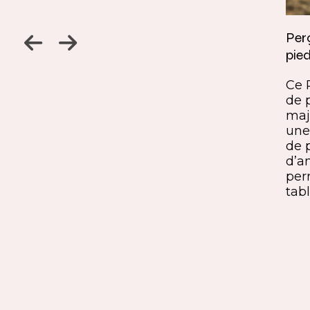
Jambage à 45
Perç
pied
Un détail discret, une finition
ine
remarquable. Ce jambage incliné
Ce 
iques,
à 45° crée une continuité fluide
de 
entre le pied et le plateau. L’ajout
maj
ide, à
du sens du fil parfaitement aligné
une 
renforce l’impression de matière
de 
rd et
unique. Une solution qui conjugue
d’a
exigence esthétique et maîtrise
per
technique.
tabl