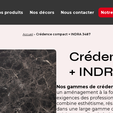
s produits
Nos décors
Nous contacter
Notre
Accueil
»
Crédence compact + INDRA 3487
Créde
+ INDR
Nos gammes de créde
un aménagement à la foi
exigences des professio
combine esthétisme, résis
dans une large gamme de