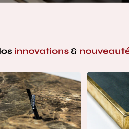
Nos
innovations
&
nouveaut