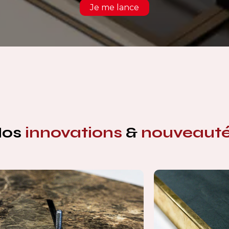
Je me lance
Nos
innovations
&
nouveaut