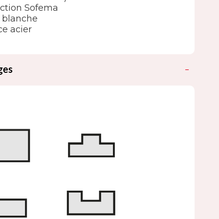
ection Sofema
 blanche
e acier
ges