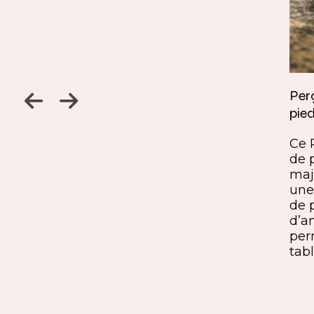
Jambage à 45
Perç
pied
Un détail discret, une finition
ine
remarquable. Ce jambage incliné
Ce 
iques,
à 45° crée une continuité fluide
de 
entre le pied et le plateau. L’ajout
maj
ide, à
du sens du fil parfaitement aligné
une 
renforce l’impression de matière
de 
rd et
unique. Une solution qui conjugue
d’a
exigence esthétique et maîtrise
per
technique.
tabl