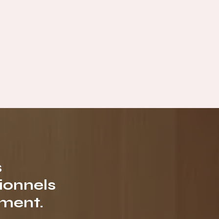
s
ionnels
ment.