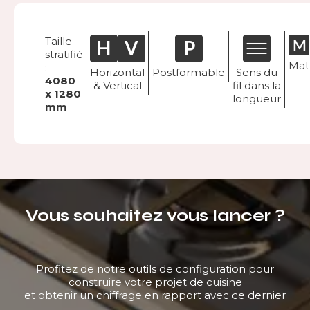
Taille
stratifié
Mat
:
Horizontal
Postformable
Sens du
4080
& Vertical
fil dans la
x 1280
longueur
mm
Vous souhaitez vous lancer ?
Profitez de notre outils de configuration pour
construire votre projet de cuisine
et obtenir un chiffrage en rapport avec ce dernier