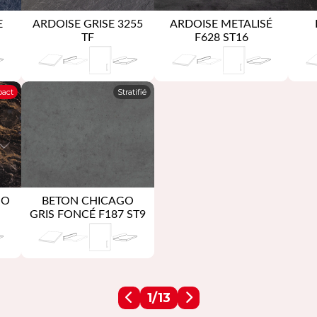
E
ARDOISE GRISE 3255
ARDOISE METALISÉ
TF
F628 ST16
act
Stratifié
NO
BETON CHICAGO
GRIS FONCÉ F187 ST9
1/13