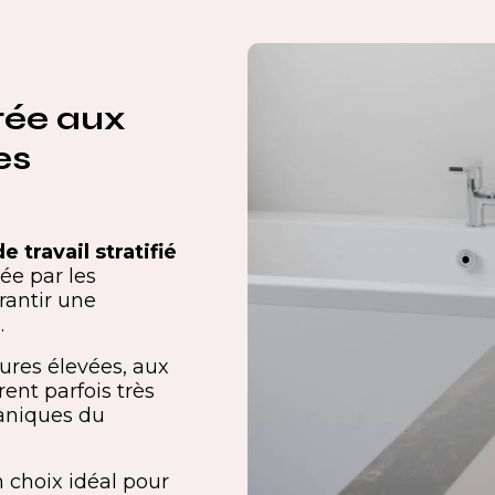
tée aux
es
e travail stratifié
iée par les
rantir une
.
tures élevées, aux
rent parfois très
caniques du
n choix idéal pour