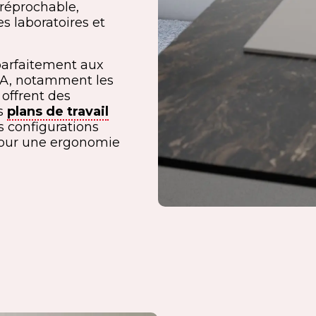
rréprochable,
s laboratoires et
parfaitement aux
MA, notamment les
 offrent des
es
plans de travail
s configurations
 pour une ergonomie