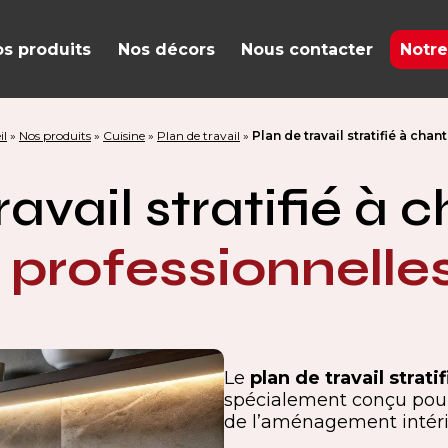
s produits
Nos décors
Nous contacter
Notre
il
»
Nos produits
»
Cuisine
»
Plan de travail
»
Plan de travail stratifié à chant
ravail stratifié à c
 professionnelle
Le
plan de travail strati
spécialement conçu pour
de l’aménagement intéri