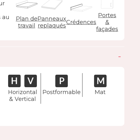
ur
s
Portes
s au
Plan de
Panneaux
Crédences
&
travail
replaqués
façades
Horizontal
Postformable
Mat
& Vertical