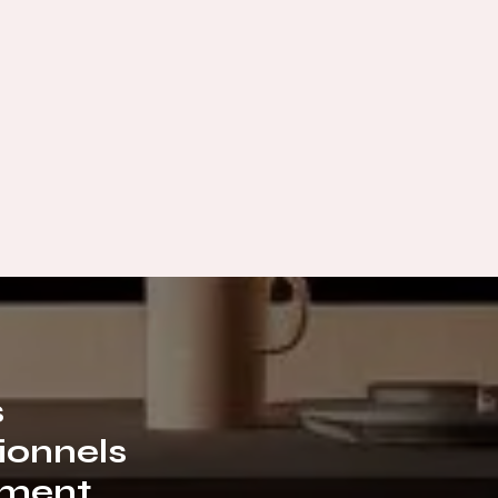
s
ionnels
ment.