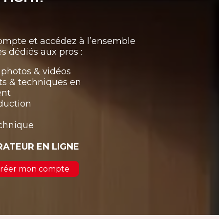
compte et accédez à l’ensemble
s dédiés aux pros :
photos & vidéos
ts & techniques en
ent
duction
echnique
RATEUR EN LIGNE
 créer mon compte