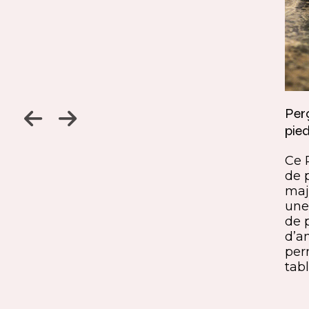
Jambage à 45
Perç
pied
Un détail discret, une finition
ine
remarquable. Ce jambage incliné
Ce 
iques,
à 45° crée une continuité fluide
de 
entre le pied et le plateau. L’ajout
maj
ide, à
du sens du fil parfaitement aligné
une 
renforce l’impression de matière
de 
rd et
unique. Une solution qui conjugue
d’a
exigence esthétique et maîtrise
per
technique.
tabl