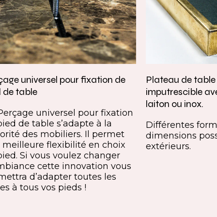
age universel pour fixation de
Plateau de tabl
 de table
imputrescible av
laiton ou inox.
Perçage universel pour fixation
pied de table s’adapte à la
Différentes forme
orité des mobiliers. Il permet
dimensions poss
meilleure flexibilité en choix
extérieurs.
pied. Si vous voulez changer
mbiance cette innovation vous
mettra d’adapter toutes les
es à tous vos pieds !