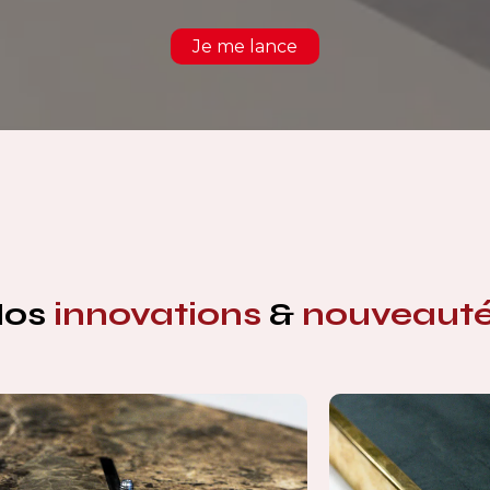
Je me lance
Nos
innovations
&
nouveaut