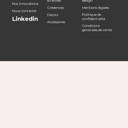
stratifiés
design
Nos innovations
Crédences
Mentions légales
Nous contacter
Politique de
Décors
Linkedin
confidentialité
Accessoires
Conditions
générales de vente