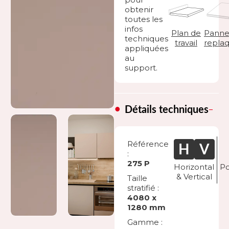
obtenir
toutes les
infos
Plan de
Panne
techniques
travail
repla
appliquées
au
support.
Détails techniques
Référence
:
275 P
Horizontal
Po
& Vertical
Taille
stratifié :
4080 x
1280 mm
Gamme :