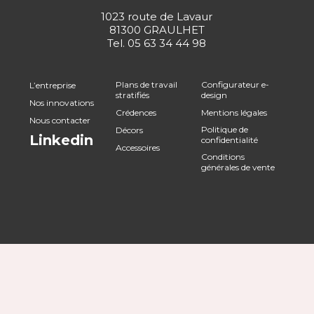
1023 route de Lavaur
81300 GRAULHET
Tel.
05 63 34 44 98
Plans de travail
Configurateur e-
L’entreprise
stratifiés
design
Nos innovations
Crédences
Mentions légales
Nous contacter
Politique de
Décors
Linkedin
confidentialité
Accessoires
Conditions
générales de vente