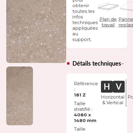
obtenir
toutes les
infos
Plan de
Panne
techniques
travail
repla
appliquées
au
support.
Détails techniques
Référence
:
181 Z
Horizontal
Po
& Vertical
Taille
stratifié :
4080 x
1480 mm
Taille